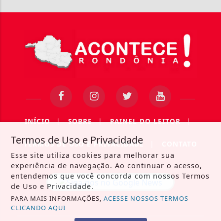
INÍCIO
|
SOBRE
|
PAINEL DO LEITOR
|
Termos de Uso e Privacidade
TERMOS DE USO E PRIVACIDADE
|
CONTATO
Esse site utiliza cookies para melhorar sua
experiência de navegação. Ao continuar o acesso,
entendemos que você concorda com nossos Termos
de Uso e Privacidade.
PARA MAIS INFORMAÇÕES,
ACESSE NOSSOS TERMOS
CLICANDO AQUI